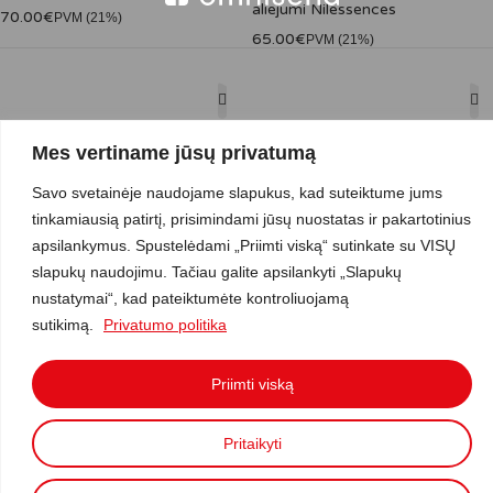
aliejumi Nilessences
70.00
€
PVM (21%)
65.00
€
PVM (21%)
Į krepšelį
Į krepšelį
Mes vertiname jūsų privatumą
Veido kaukės su krokodilų
Veido kremas Nilessences Anti-
aliejumi Nilessences
Age Premium
Savo svetainėje naudojame slapukus, kad suteiktume jums
250.00
€
260.00
€
PVM (21%)
PVM (21%)
tinkamiausią patirtį, prisimindami jūsų nuostatas ir pakartotinius
apsilankymus. Spustelėdami „Priimti viską“ sutinkate su VISŲ
slapukų naudojimu. Tačiau galite apsilankyti „Slapukų
nustatymai“, kad pateiktumėte kontroliuojamą
Į krepšelį
sutikimą.
Privatumo politika
Veido serumas Nilessences
Rajeunissant
Priimti viską
290.00
€
PVM (21%)
Pritaikyti