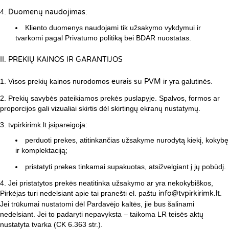
Duomenų naudojimas
:
Kliento duomenys naudojami tik užsakymo vykdymui ir
tvarkomi pagal Privatumo politiką bei BDAR nuostatas.
II. PREKIŲ KAINOS IR GARANTIJOS
Visos prekių kainos nurodomos
eurais su PVM
ir yra galutinės.
Prekių savybės pateikiamos prekės puslapyje. Spalvos, formos ar
proporcijos gali vizualiai skirtis dėl skirtingų ekranų nustatymų.
tvpirkirimk.lt įsipareigoja:
perduoti prekes, atitinkančias užsakyme nurodytą kiekį, kokybę
ir komplektaciją;
pristatyti prekes tinkamai supakuotas, atsižvelgiant į jų pobūdį.
Jei pristatytos prekės neatitinka užsakymo ar yra nekokybiškos,
Pirkėjas turi nedelsiant apie tai pranešti el. paštu
info@tvpirkirimk.lt
.
Jei trūkumai nustatomi dėl Pardavėjo kaltės, jie bus šalinami
nedelsiant. Jei to padaryti nepavyksta – taikoma LR teisės aktų
nustatyta tvarka (CK 6.363 str.).