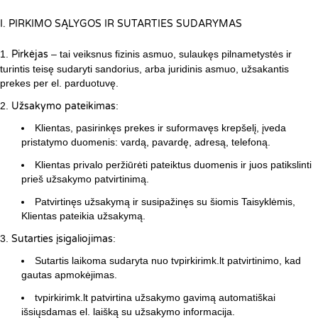
I. PIRKIMO SĄLYGOS IR SUTARTIES SUDARYMAS
Pirkėjas
– tai veiksnus fizinis asmuo, sulaukęs pilnametystės ir
turintis teisę sudaryti sandorius, arba juridinis asmuo, užsakantis
prekes per el. parduotuvę.
Užsakymo pateikimas
:
Klientas, pasirinkęs prekes ir suformavęs krepšelį, įveda
pristatymo duomenis: vardą, pavardę, adresą, telefoną.
Klientas privalo peržiūrėti pateiktus duomenis ir juos patikslinti
prieš užsakymo patvirtinimą.
Patvirtinęs užsakymą ir susipažinęs su šiomis Taisyklėmis,
Klientas pateikia užsakymą.
Sutarties įsigaliojimas
:
Sutartis laikoma sudaryta nuo tvpirkirimk.lt patvirtinimo, kad
gautas apmokėjimas.
tvpirkirimk.lt patvirtina užsakymo gavimą automatiškai
išsiųsdamas el. laišką su užsakymo informacija.