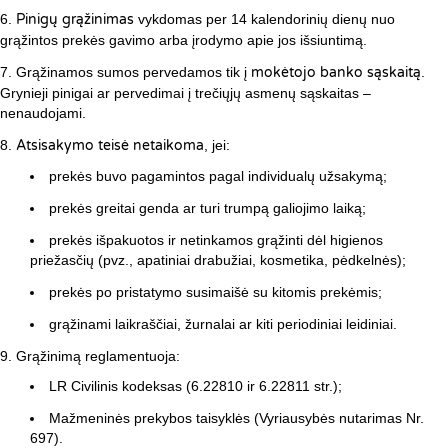
Pinigų grąžinimas
vykdomas per 14 kalendorinių dienų nuo
grąžintos prekės gavimo arba įrodymo apie jos išsiuntimą.
Grąžinamos sumos pervedamos tik į
mokėtojo banko sąskaitą
.
Grynieji pinigai ar pervedimai į trečiųjų asmenų sąskaitas –
nenaudojami.
Atsisakymo teisė netaikoma
, jei:
prekės buvo pagamintos pagal individualų užsakymą;
prekės greitai genda ar turi trumpą galiojimo laiką;
prekės išpakuotos ir netinkamos grąžinti dėl higienos
priežasčių (pvz., apatiniai drabužiai, kosmetika, pėdkelnės);
prekės po pristatymo susimaišė su kitomis prekėmis;
grąžinami laikraščiai, žurnalai ar kiti periodiniai leidiniai.
Grąžinimą reglamentuoja:
LR Civilinis kodeksas (6.22810 ir 6.22811 str.);
Mažmeninės prekybos taisyklės (Vyriausybės nutarimas Nr.
697).