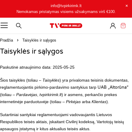
info@tvpirkirimk.lt
Nemokamas pristatymas visiems užsakymams virš
€100
.
Pradžia
Taisyklės ir sąlygos
Taisyklės ir sąlygos
Paskutinė atnaujinimo data: 2025-05-25
Šios taisyklės (toliau –
Taisyklės
) yra privalomas teisinis dokumentas,
reglamentuojantis pirkimo-pardavimo santykius tarp
UAB „Altorūna“
(toliau –
Pardavėjas
,
tvpirkirimk.lt
) ir asmens, perkančio prekes
internetinėje parduotuvėje (toliau –
Pirkėjas
arba
Klientas
).
Sutartiniai santykiai reglamentuojami vadovaujantis Lietuvos
Respublikos teisės aktais, įskaitant Civilinį kodeksą, Vartotojų teisių
apsaugos įstatymą ir kitus aktualius teisės aktus.