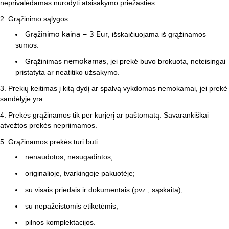
neprivalėdamas nurodyti atsisakymo priežasties.
Grąžinimo sąlygos:
Grąžinimo kaina – 3 Eur
, išskaičiuojama iš grąžinamos
sumos.
Grąžinimas
nemokamas
, jei prekė buvo brokuota, neteisingai
pristatyta ar neatitiko užsakymo.
Prekių keitimas į kitą dydį ar spalvą vykdomas nemokamai, jei prekė
sandėlyje yra.
Prekės grąžinamos tik per kurjerį ar paštomatą. Savarankiškai
atvežtos prekės nepriimamos.
Grąžinamos prekės turi būti:
nenaudotos, nesugadintos;
originalioje, tvarkingoje pakuotėje;
su visais priedais ir dokumentais (pvz., sąskaita);
su nepažeistomis etiketėmis;
pilnos komplektacijos.