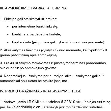
III. APMOKĖJIMO TVARKA IR TERMINAI
Pirkėjas gali atsiskaityti už prekes:
per internetinę bankininkystę;
kreditine arba debetine kortele;
kriptovaliuta (jeigu tokia galimybė siūloma užsakymo metu).
Atsiskaitymas laikomas įvykdytu tik nuo momento, kai tvpirkirimk.lt
gauna patvirtinimą apie apmokėjimą.
Prekių užsakymo formavimas ir pristatymo terminas pradedamas
skaičiuoti tik po apmokėjimo gavimo.
Neapmokėjus užsakymo per nurodytą laiką, užsakymas gali būti
automatiškai anuliuotas be atskiro įspėjimo.
IV. PREKIŲ GRĄŽINIMAS IR ATSISAKYMO TEISĖ
Vadovaujantis
LR Civilinio kodekso 6.22810 str.
, Pirkėjas turi teisę
per
14 kalendorinių dienų
atsisakyti pirkimo-pardavimo sutarties,