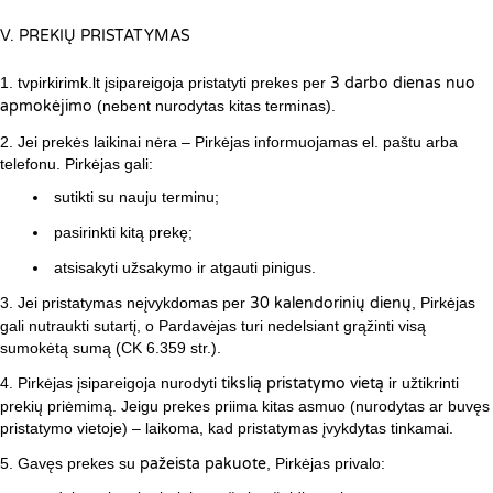
V. PREKIŲ PRISTATYMAS
tvpirkirimk.lt įsipareigoja pristatyti prekes per
3 darbo dienas nuo
apmokėjimo
(nebent nurodytas kitas terminas).
Jei prekės laikinai nėra – Pirkėjas informuojamas el. paštu arba
telefonu. Pirkėjas gali:
sutikti su nauju terminu;
pasirinkti kitą prekę;
atsisakyti užsakymo ir atgauti pinigus.
Jei pristatymas neįvykdomas per
30 kalendorinių dienų
, Pirkėjas
gali nutraukti sutartį, o Pardavėjas turi nedelsiant grąžinti visą
sumokėtą sumą (CK 6.359 str.).
Pirkėjas įsipareigoja nurodyti
tikslią pristatymo vietą
ir užtikrinti
prekių priėmimą. Jeigu prekes priima kitas asmuo (nurodytas ar buvęs
pristatymo vietoje) – laikoma, kad pristatymas įvykdytas tinkamai.
Gavęs prekes su
pažeista pakuote
, Pirkėjas privalo: