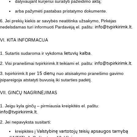
dalyvaujant kurjeriui surašyti pažeidimo aktą;
arba pažymėti pastabas pristatymo dokumente.
Jei prekių kiekis ar savybės neatitinka užsakymo, Pirkėjas
nedelsdamas turi informuoti Pardavėją el. paštu:
info@tvpirkirimk.lt
.
VI. KITA INFORMACIJA
Sutartis sudaroma ir vykdoma
lietuvių kalba
.
Visi pranešimai tvpirkirimk.lt teikiami el. paštu:
info@tvpirkirimk.lt
.
tvpirkirimk.lt per
15 dienų
nuo atsisakymo pranešimo gavimo
įsipareigoja atstatyti buvusią iki sutarties padėtį.
VII. GINČŲ NAGRINĖJIMAS
Jeigu kyla ginčų – pirmiausia kreipkitės el. paštu:
info@tvpirkirimk.lt
.
Jei nepavyksta susitarti:
kreipkitės į
Valstybinę vartotojų teisių apsaugos tarnybą