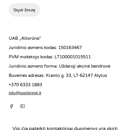
UAB „Altorūna“
Juridinio asmens kodas: 150163467
PVM mokėtojo kodas: LT100001015511
Juridinio asmens forma: Uždaroji akcinė bendrovė
Buveinės adresas: Kranto g. 33, LT-62147 Alytus
+370 6333 1883
info@tvpirkirimk.lt
Visi čia pateikti kontaktiniai duomenys yra skirti