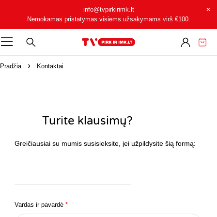
info@tvpirkirimk.lt
Nemokamas pristatymas visiems užsakymams virš
€100
.
Pradžia
Kontaktai
Turite klausimų?
Greičiausiai su mumis susisieksite, jei užpildysite šią formą:
Vardas ir pavardė
*