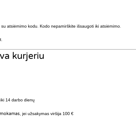
e su atsiėmimo kodu. Kodo nepamirškite išsaugoti iki atsiėmimo.
t.
va kurjeriu
 iki 14 darbo dienų
nemokamas
, jei užsakymas viršija 100 €