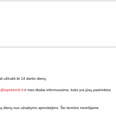
li užtrukti iki 14 darbo dienų.
o@tvpirkirimk.lt
ir mes tiksliai informuosime, koks yra jūsų pasirinktos
orinių dienų nuo užsakymo apmokėjimo. Šio termino neviršijame.