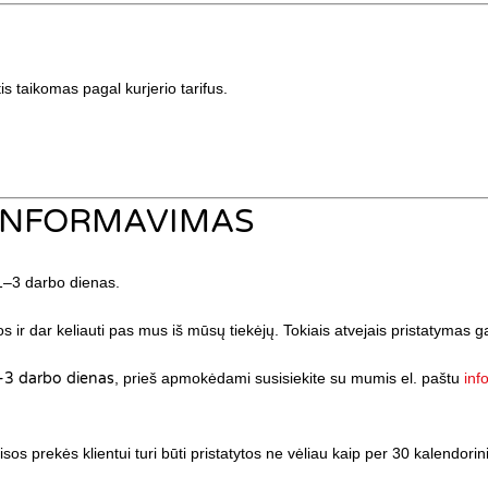
 taikomas pagal kurjerio tarifus.
R INFORMAVIMAS
 1–3 darbo dienas.
os ir dar keliauti pas mus iš mūsų tiekėjų. Tokiais atvejais pristatymas ga
 1–3 darbo dienas
, prieš apmokėdami susisiekite su mumis el. paštu
inf
visos prekės klientui turi būti pristatytos ne vėliau kaip per 30 kalend