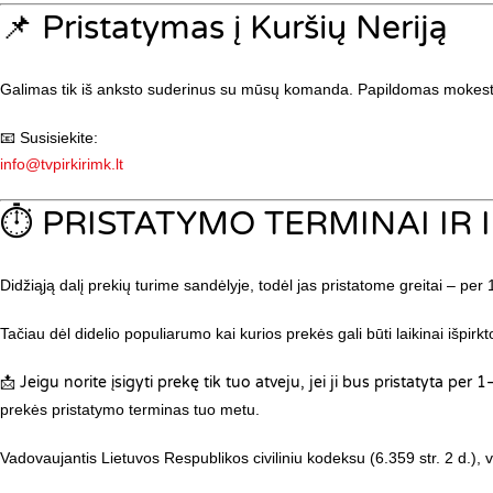
📌 Pristatymas į Kuršių Neriją
Galimas tik iš anksto suderinus su mūsų komanda. Papildomas mokestis
📧 Susisiekite:
info@tvpirkirimk.lt
⏱️ PRISTATYMO TERMINAI I
Didžiąją dalį prekių turime sandėlyje, todėl jas pristatome greitai – per
Tačiau dėl didelio populiarumo kai kurios prekės gali būti laikinai išpirkt
📩
Jeigu norite įsigyti prekę tik tuo atveju, jei ji bus pristatyta per
prekės pristatymo terminas tuo metu.
Vadovaujantis Lietuvos Respublikos civiliniu kodeksu (6.359 str. 2 d.), 