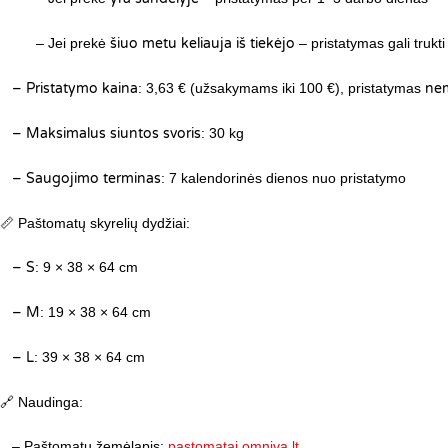
– Jei prekė
šiuo metu keliauja iš tiekėjo
– pristatymas gali trukti
– Pristatymo kaina
: 3,63 € (užsakymams iki 100 €), pristatymas
ne
– Maksimalus siuntos svoris
: 30 kg
– Saugojimo terminas
: 7 kalendorinės dienos nuo pristatymo
📏 Paštomatų skyrelių dydžiai:
– S
: 9 × 38 × 64 cm
– M
: 19 × 38 × 64 cm
– L
: 39 × 38 × 64 cm
🔗 Naudinga:
– Paštomatų žemėlapis:
pastomatai.omniva.lt