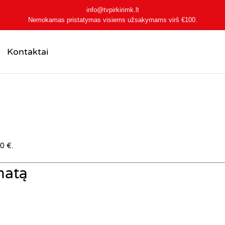
info@tvpirkirimk.lt
Nemokamas pristatymas visiems užsakymams virš
€100
.
Kontaktai
0 €.
matą