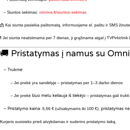
– Siuntos sekimas:
omniva.lt/siuntos-sekimas
📩 Kai siunta pasiekia paštomatą, informuojame el. paštu ir SMS žinut
❗ Jei siunta neatsiimama per 7 dienas, ji grąžinama atgal į TVPirkirImk.l
🚚 Pristatymas į namus su Omni
– Trukmė
:
– Jei prekė yra sandėlyje – pristatymas per 1–3 darbo dienos
– Jei prekė
šiuo metu keliauja iš tiekėjo
– pristatymas gali trukti
– Pristatymo kaina
: 6,66 € (užsakymams iki 100 €),
pristatymas 
Kurjeris susisieks prieš atvykdamas ir suderins pristatymo laiką.