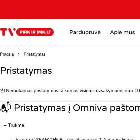
Parduotuvė
Apie mus
Pradžia
Pristatymas
Pristatymas
📦
Nemokamas pristatymas taikomas visiems užsakymams nuo 10
📬 Pristatymas į Omniva pašto
– Trukmė
:
– Jei prekė
yra sandėlyje
– pristatymas per 1–3 darbo dienas