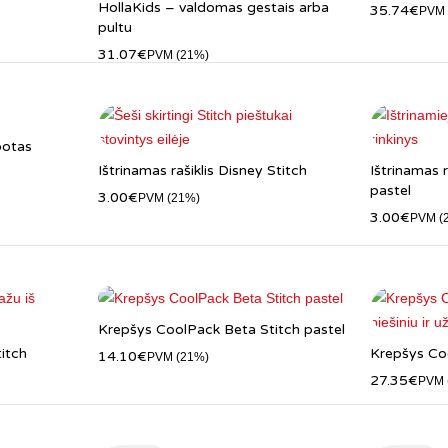
HollaKids – valdomas gestais arba
35.74
€
PVM 
pultu
31.07
€
PVM (21%)
botas
Ištrinamas rašiklis Disney Stitch
Ištrinamas r
pastel
3.00
€
PVM (21%)
3.00
€
PVM (
Krepšys CoolPack Beta Stitch pastel
itch
Krepšys Co
14.10
€
PVM (21%)
27.35
€
PVM 