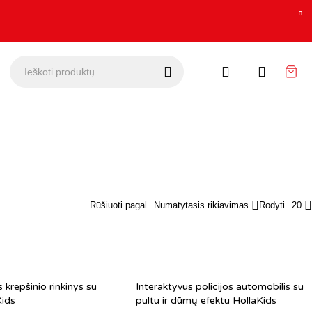
Rūšiuoti pagal
Numatytasis rikiavimas
Rodyti
20
 krepšinio rinkinys su
Interaktyvus policijos automobilis su
Kids
pultu ir dūmų efektu HollaKids