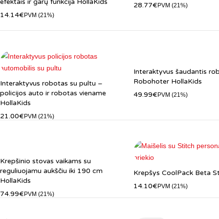
efektais ir garų funkcija HollaKids
28.77
€
PVM (21%)
14.14
€
PVM (21%)
Interaktyvus šaudantis ro
Robohoter HollaKids
Interaktyvus robotas su pultu –
policijos auto ir robotas viename
49.99
€
PVM (21%)
HollaKids
21.00
€
PVM (21%)
Krepšinio stovas vaikams su
reguliuojamu aukščiu iki 190 cm
Krepšys CoolPack Beta St
HollaKids
14.10
€
PVM (21%)
74.99
€
PVM (21%)