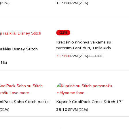
11.99
€
(21%)
PVM (21%)
-22%
Krepšinio rinkinys vaikams su
tvirtinimu ant durų HollaKids
ašiklis Disney Stitch
31.99
€
41.14
€
PVM (21%)
21%)
olPack Soho Stitch pastel
Kuprinė CoolPack Cross Stitch 17"
39.10
€
(21%)
PVM (21%)