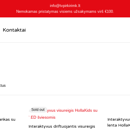
info@tvpirkirimk.lt
Nemokamas pristatymas visiems užsakymams virš
€100
.
Kontaktai
ktus
Sold out
tankas su
Interaktyvus
lenta Holla
Interaktyvus driftuojantis visureigis