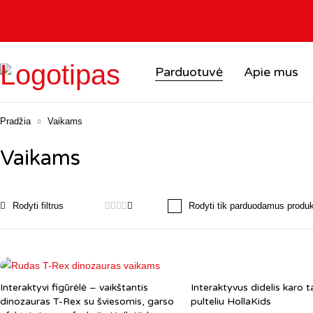
Parduotuvė
Apie mus
Pradžia
Vaikams
Vaikams
Rodyti tik parduodamus produ
Interaktyvi figūrėlė – vaikštantis
Interaktyvus didelis karo 
dinozauras T-Rex su šviesomis, garso
pulteliu HollaKids