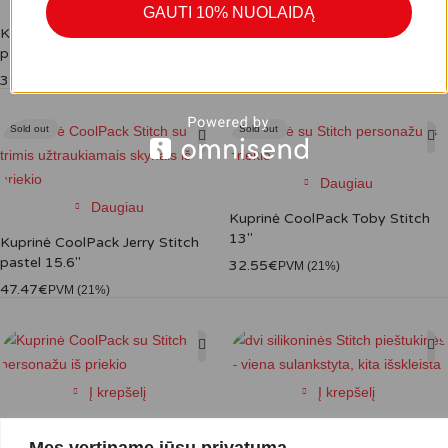
GAUTI 10% NUOLAIDĄ
Kuprinė CoolPack Cross Stitch
Kuprinė CoolPack Jerry Stitch
pastel 17"
15.6″
39.10
€
47.47
€
PVM (21%)
PVM (21%)
Sold out
Sold out
Daugiau
Daugiau
Kuprinė CoolPack Toby Stitch
13″
Kuprinė CoolPack Jerry Stitch
pastel 15.6″
32.55
€
PVM (21%)
47.47
€
PVM (21%)
Į krepšelį
Į krepšelį
Kuprinė CoolPack Toby Stitch
Pieštukinė CoolPack Disney
Mes vertiname jūsų privatumą
pastel 13"
Stitch silikoninė sulankstoma