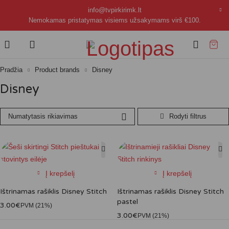
info@tvpirkirimk.lt
Nemokamas pristatymas visiems užsakymams virš
€100
.
Pradžia
Product brands
Disney
Disney
Numatytasis rikiavimas
Į krepšelį
Į krepšelį
Ištrinamas rašiklis Disney Stitch
Ištrinamas rašiklis Disney Stitch
pastel
3.00
€
PVM (21%)
3.00
€
PVM (21%)