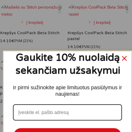
Į krepšelį
Į krepšelį
Krepšys CoolPack Beta Stitch
Krepšys CoolPack Beta Stitch
pastel
14.10
€
PVM (21%)
14.10
€
PVM (21%)
Gaukite 10% nuolaidą
sekančiam užsakymui
Į krepšelį
Į krepšelį
Ir pirmi sužinokite apie limituotus pasiūlymus ir
Krepšys CoolPack Soho Stitch
Kuprinė CoolPack Cross Stitch
pastel
17"
naujienas!
27.35
€
39.10
€
PVM (21%)
PVM (21%)
Sold out
Į krepšelį
Daugiau