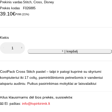
Prekinis vardas
Stitch
,
Cross
,
Disney
Prekės kodas
F026885
39.10
€
PVM (21%)
Kiekis
produkto
kiekis:
Į krepšelį
Kuprinė
CoolPack
Cross
CoolPack Cross Stitch pastel – talpi ir patogi kuprinė su skyriumi
Stitch
kompiuteriui iki 17 colių, paminkštintomis petnešomis ir vandeniui
pastel
atspariu audiniu. Puikus pasirinkimas mokyklai ar laisvalaikiui
17"
Kilus klausimams dėl šios prekės, susisiekite:
📧 El. paštas:
info@tvpirkirimk.lt