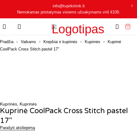
info@tvpirkirimk.lt
Nemokamas pristatymas visiems užsakymams virš
€100
.
Pradžia
Vaikams
Krepšiai ir kuprinės
Kuprinės
Kuprinė
CoolPack Cross Stitch pastel 17″
Kuprinės
,
Kuprinės
Kuprinė CoolPack Cross Stitch pastel
17″
Parašyti atsiliepimą