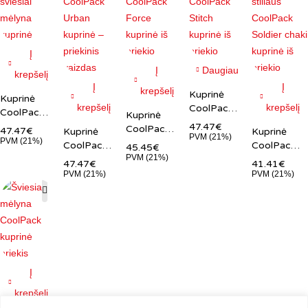
Į
Į
Daugiau
krepšelį
Į
Į
krepšelį
Kuprinė
Kuprinė
krepšelį
krepšelį
CoolPack
CoolPack
Kuprinė
Jerry
Bolt
47.47
€
CoolPack
47.47
€
Kuprinė
Kuprinė
Stitch
PVM (21%)
melsva
PVM (21%)
Force
CoolPack
CoolPack
45.45
€
15.6″
15.6″
geltona
PVM (21%)
Bolt juoda
Soldier
47.47
€
41.41
€
14″
15.6″
chaki
PVM (21%)
PVM (21%)
karinio
stiliaus
Į
krepšelį