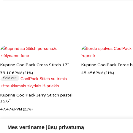
Kuprinė CoolPack Cross Stitch 17"
Kuprinė CoolPack Force 
39.10
€
45.45
€
PVM (21%)
PVM (21%)
Sold out
Kuprinė CoolPack Jerry Stitch pastel
15.6″
47.47
€
PVM (21%)
Mes vertiname jūsų privatumą
🔔
Informacinė pastaba:
Prekių nuotraukos yra iliustracinio pobūdžio ir g