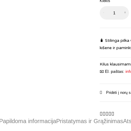
Kiekis
produkto
kiekis:
Kuprinė
CoolPack
Bolt
🧳
Stilinga pilk
melsva
kišene ir pamink
15.6″
Kilus klausimams
📧 El. paštas:
inf
Papildoma informacija
Pristatymas ir Grąžinimas
Ats