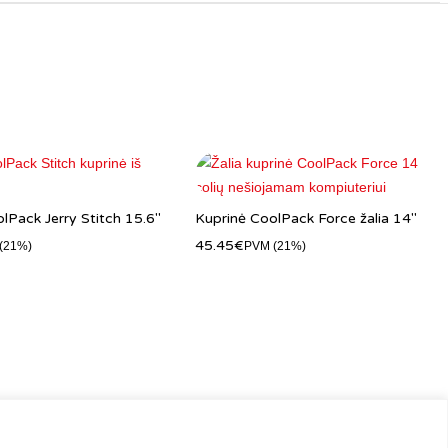
lPack Jerry Stitch 15.6″
Kuprinė CoolPack Force žalia 14″
45.45
€
(21%)
PVM (21%)
ėl tiekimo partijos ar gamintojo atnaujinimų. Spalvų atspalviai, užrašai ar