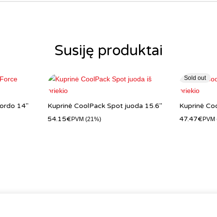
Susiję produktai
Sold out
bordo 14″
Kuprinė CoolPack Spot juoda 15.6"
Kuprinė Coo
54.15
€
47.47
€
PVM (21%)
PVM 
ali šiek tiek skirtis nuo faktinės prekės išvaizdos, spalvos ar komplektacijos d