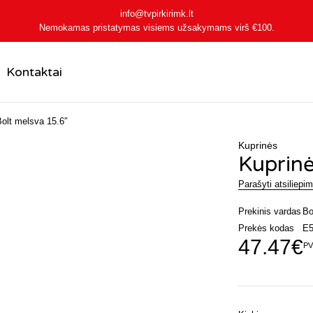
info@tvpirkirimk.lt
Nemokamas pristatymas visiems užsakymams virš
€100
.
Kontaktai
olt melsva 15.6″
Kuprinės
Kuprinė
Parašyti atsiliepi
Prekinis vardas
Bo
Prekės kodas
E5
47.47
€
PV