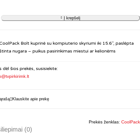
Į krepšelį
a CoolPack Bolt kuprinė su kompiuterio skyriumi iki 15.6″, paslėpta
štinta nugara – puikus pasirinkimas miestui ar kelionėms
 dėl šios prekės, susisiekite:
o@tvpirkirimk.lt
Klauskite apie prekę
Prekės ženklas:
CoolPack
iliepimai (0)