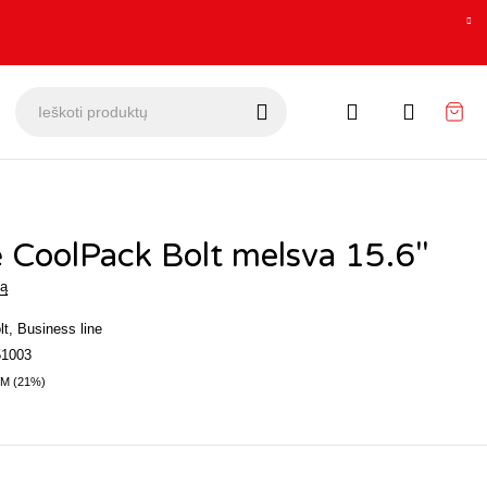
 CoolPack Bolt melsva 15.6″
mą
lt
,
Business line
1003
M (21%)