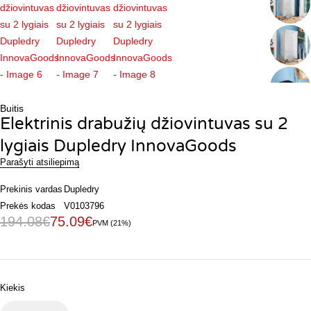
Buitis
Elektrinis drabužių džiovintuvas su 2
lygiais Dupledry InnovaGoods
Parašyti atsiliepimą
Prekinis vardas
Dupledry
Prekės kodas
V0103796
194.08
€
75.09
€
PVM (21%)
Kiekis