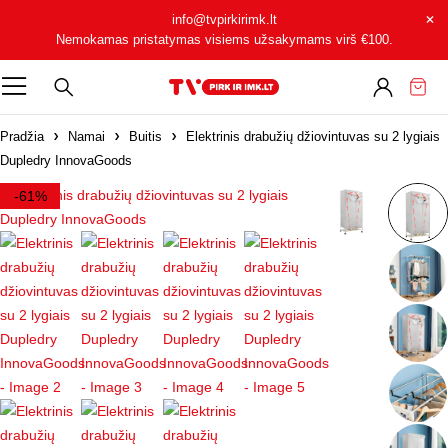
info@tvpirkirimk.lt
Nemokamas pristatymas visiems užsakymams virš
€100
.
Pradžia
Namai
Buitis
Elektrinis drabužių džiovintuvas su 2 lygiais
Dupledry InnovaGoods
-61%