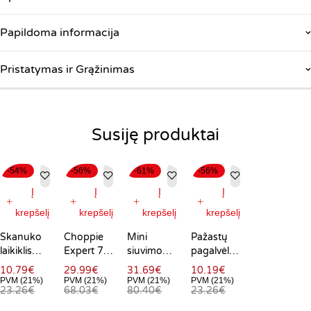
Papildoma informacija
Pristatymas ir Grąžinimas
Susiję produktai
-54%
-56%
-61%
-56%
Į
Į
Į
Į
krepšelį
krepšelį
krepšelį
krepšelį
Skanuko
Choppie
Mini
Pažastų
laikiklis
Expert 7
siuvimo
pagalvėlės
asmenukėms
in 1
mašina su
nuo
10.79
€
29.99
€
31.69
€
10.19
€
su
daržovių
LED ir
prakaito
PVM (21%)
PVM (21%)
PVM (21%)
PVM (21%)
23.26
€
68.03
€
80.40
€
23.26
€
augintiniais
pjaustyklė
priedais
dėmių
Pefie
Sewny
Stain Stop