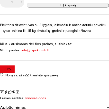
Į krepšelį
Elektrinis džiovintuvas su 2 lygiais, laikmačiu ir antibakteriniu poveikiu
– tylus, talpina iki 15 kg drabužių, greitai ir patogiai džiovina
Kilus klausimams dėl šios prekės, susisiekite:
📧 El. paštas:
info@tvpirkirimk.lt
-
61
%
Norų sąrašas
Klauskite apie prekę
Prekės ženklas:
InnovaGoods
Apibūdinimas