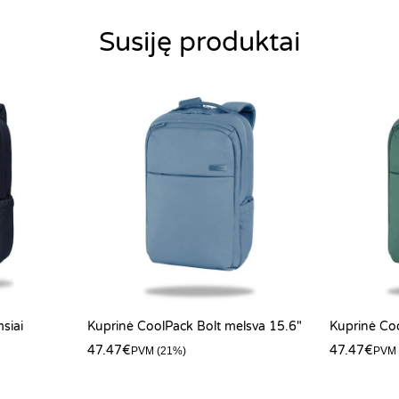
Susiję produktai
siai
Kuprinė CoolPack Bolt melsva 15.6″
Kuprinė Coo
47.47
€
47.47
€
PVM (21%)
PVM 