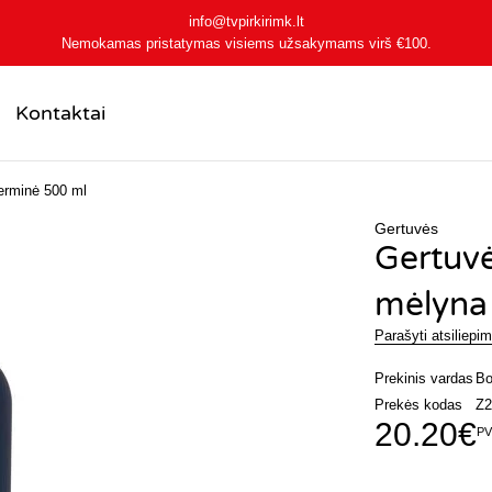
info@tvpirkirimk.lt
Nemokamas pristatymas visiems užsakymams virš
€100
.
Kontaktai
erminė 500 ml
Gertuvės
Gertuvė
mėlyna
Parašyti atsiliepi
Prekinis vardas
Bo
Prekės kodas
Z2
20.20
€
PV