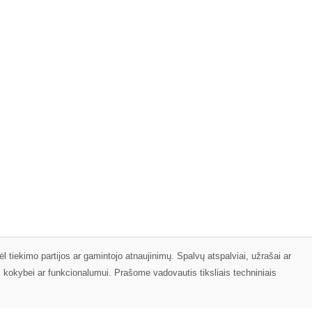
ėl tiekimo partijos ar gamintojo atnaujinimų. Spalvų atspalviai, užrašai ar
s kokybei ar funkcionalumui. Prašome vadovautis tiksliais techniniais