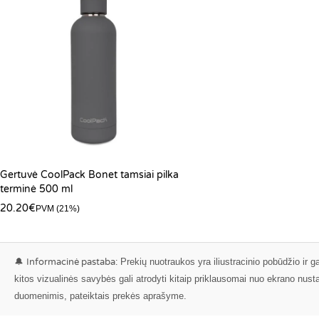
Gertuvė CoolPack Bonet tamsiai pilka
terminė 500 ml
20.20
€
PVM (21%)
🔔
Informacinė pastaba:
Prekių nuotraukos yra iliustracinio pobūdžio ir ga
kitos vizualinės savybės gali atrodyti kitaip priklausomai nuo ekrano nus
duomenimis, pateiktais prekės aprašyme.