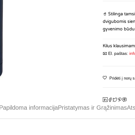
🥤
Stilinga tam
dvigubomis sien
gyvenimo būdu
Kilus klausimams
📧 El. paštas:
inf
Papildoma informacija
Pristatymas ir Grąžinimas
Ats