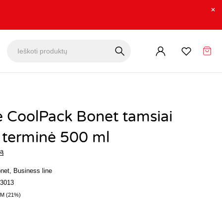
 CoolPack Bonet tamsiai
 terminė 500 ml
mą
net
,
Business line
3013
M (21%)