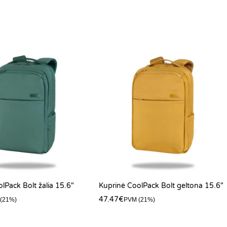
lPack Bolt žalia 15.6″
Kuprinė CoolPack Bolt geltona 15.6″
47.47
€
(21%)
PVM (21%)