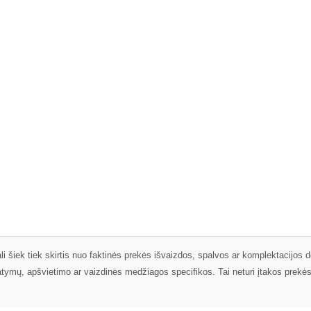
li šiek tiek skirtis nuo faktinės prekės išvaizdos, spalvos ar komplektacijos d
tatymų, apšvietimo ar vaizdinės medžiagos specifikos. Tai neturi įtakos prekė