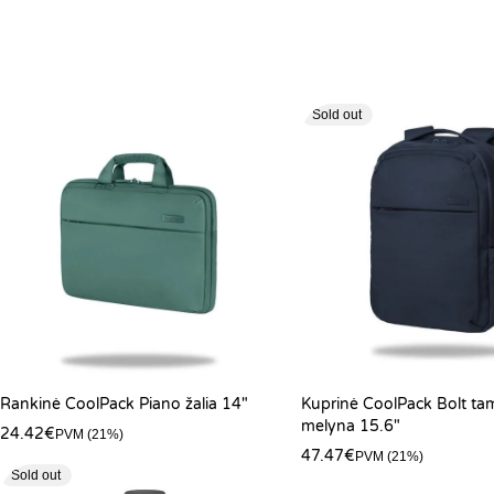
Sold out
Rankinė CoolPack Piano žalia 14″
Kuprinė CoolPack Bolt tam
melyna 15.6″
24.42
€
PVM (21%)
47.47
€
PVM (21%)
Sold out