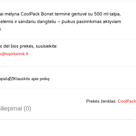
siai mėlyna CoolPack Bonet terminė gertuvė su 500 ml talpa,
elėmis ir sandariu dangteliu – puikus pasirinkimas aktyviam
i
 dėl šios prekės, susisiekite:
o@tvpirkirimk.lt
Klauskite apie prekę
Prekės ženklas:
CoolPack
iliepimai (0)