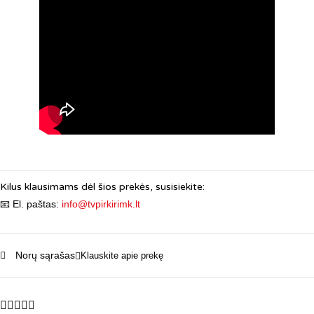
Kilus klausimams dėl šios prekės, susisiekite:
📧 El. paštas:
info@tvpirkirimk.lt
Norų sąrašas
Klauskite apie prekę