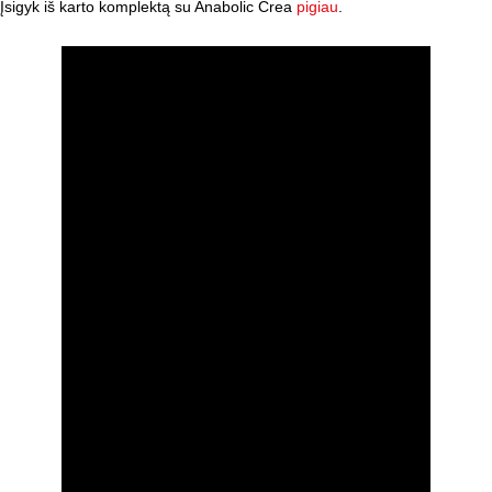
Įsigyk iš karto komplektą su Anabolic Crea
pigiau
.