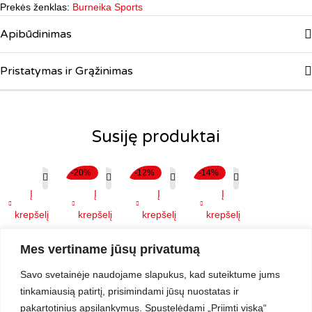
Prekės ženklas:
Burneika Sports
Apibūdinimas
Pristatymas ir Grąžinimas
Susiję produktai
-20%
-12%
-14%
Į
Į
Į
Į
krepšelį
krepšelį
krepšelį
krepšelį
Papildas
Collagen
Sportuojantiems
Papildų
Mes vertiname jūsų privatumą
energijai ir
girl maisto
skirtas
rinkinys
atsigavimui
papildas
intensyvus
sportuojantiems
39.00
€
23.20
€
99.00
€
64.00
€
Savo svetainėje naudojame slapukus, kad suteiktume jums
po fizinio
grožiui iš
rinkinys -
– Burneika
PVM (21%)
PVM (21%)
PVM (21%)
PVM (21%)
tinkamiausią patirtį, prisimindami jūsų nuostatas ir
29.00
€
113.00
€
74.00
€
krūvio -
vidaus -
Burneika
sports
pakartotinius apsilankymus. Spustelėdami „Priimti viską“
Burneika
Burneika
sports