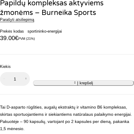
Papildų kompleksas aktyviems
žmonėms – Burneika Sports
Parašyti atsiliepimą
Prekės kodas
sportininko-energijai
39.00
€
PVM (21%)
Kiekis
produkto
kiekis:
Į krepšelį
Papildų
kompleksas
aktyviems
Tai D-asparto rūgšties, augalų ekstraktų ir vitamino B6 kompleksas,
žmonėms –
skirtas sportuojantiems ir siekiantiems natūralaus palaikymo energijai.
Burneika
Pakuotėje – 90 kapsulių, vartojant po 2 kapsules per dieną, pakanka
Sports
1,5 mėnesio.