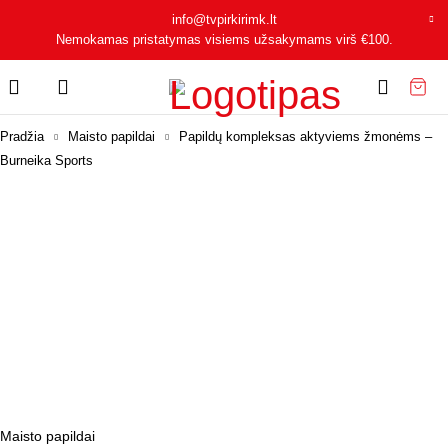
info@tvpirkirimk.lt
Nemokamas pristatymas visiems užsakymams virš
€100
.
Pradžia
Maisto papildai
Papildų kompleksas aktyviems žmonėms –
Burneika Sports
Maisto papildai