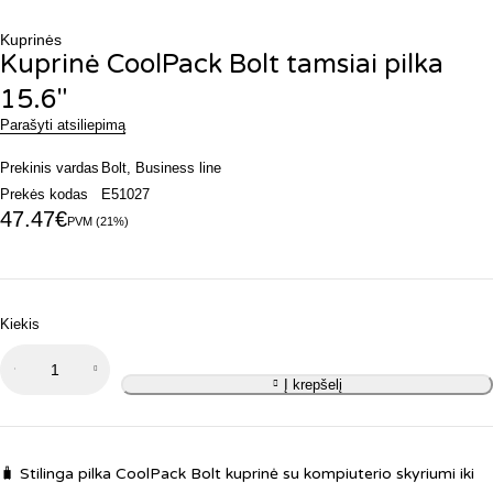
Kuprinės
Kuprinė CoolPack Bolt tamsiai pilka
15.6″
Parašyti atsiliepimą
Prekinis vardas
Bolt
,
Business line
Prekės kodas
E51027
47.47
€
PVM (21%)
Kiekis
produkto
kiekis:
Į krepšelį
Kuprinė
CoolPack
Bolt
🧳
Stilinga pilka CoolPack Bolt kuprinė su kompiuterio skyriumi iki
tamsiai