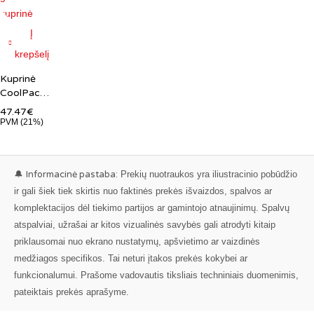
Į
krepšelį
Kuprinė
CoolPack
Bolt
47.47
€
geltona
PVM (21%)
15.6″
🔔
Informacinė pastaba:
Prekių nuotraukos yra iliustracinio pobūdžio
ir gali šiek tiek skirtis nuo faktinės prekės išvaizdos, spalvos ar
komplektacijos dėl tiekimo partijos ar gamintojo atnaujinimų. Spalvų
atspalviai, užrašai ar kitos vizualinės savybės gali atrodyti kitaip
priklausomai nuo ekrano nustatymų, apšvietimo ar vaizdinės
medžiagos specifikos. Tai neturi įtakos prekės kokybei ar
funkcionalumui. Prašome vadovautis tiksliais techniniais duomenimis,
pateiktais prekės aprašyme.