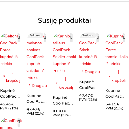
Susiję produktai
Sold out
Sold out
Į
Daugiau
Į
Į
krepšelį
krepšelį
Kuprinė
Daugiau
krepšelį
CoolPack
Kuprinė
Kuprinė
Jerry
47.47
€
Kuprinė
CoolPack
CoolPack
Kuprinė
Stitch
PVM (21%)
CoolPack
Force
Spot
CoolPack
45.45
€
54.15
€
15.6″
Bolt
geltona
tamsiai
PVM (21%)
PVM (21%)
Soldier
47.47
€
41.41
€
tamsiai
14″
žalia 15.6"
PVM (21%)
chaki
PVM (21%)
melyna
karinio
15.6″
stiliaus