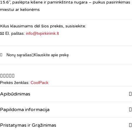
15.6″, paslėpta kišene ir paminkštinta nugara – puikus pasirinkimas
pilka
miestui ar kelionėms
15.6″
Kilus klausimams dėl šios prekės, susisiekite:
📧 El. paštas:
info@tvpirkirimk.lt
Norų sąrašas
Klauskite apie prekę
Prekės ženklas:
CoolPack
Apibūdinimas
Papildoma informacija
Pristatymas ir Grąžinimas