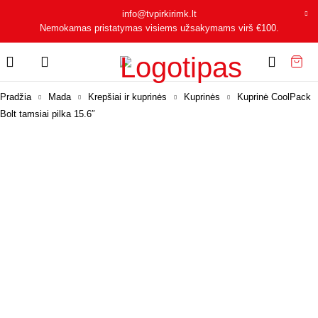
info@tvpirkirimk.lt
Nemokamas pristatymas visiems užsakymams virš
€100
.
Pradžia
Mada
Krepšiai ir kuprinės
Kuprinės
Kuprinė CoolPack
Bolt tamsiai pilka 15.6″